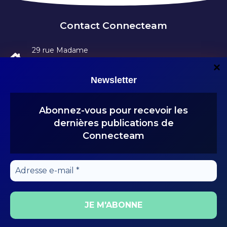
Contact Connecteam
29 rue Madame
75006 Paris
Newsletter
06 43 52 64 35
Abonnez-vous pour recevoir les
dernières publications de
Connecteam
Adresse
e-
mail
*