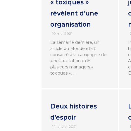
« toxiques »
j
révèlent d’une
organisation
10 mai 2021
La semaine dernière, un
I
article du Monde était
h
consacré à la campagne de
e
« neutralisation » de
A
plusieurs managers «
c
toxiques », …
E
Deux histoires
d’espoir
14 janvier 2021