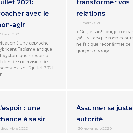
uillet 2021:
transformer vos
coacher avec le
relations
12 mars 2021
non-agir
« Oui, je sais!… oui, je connai
29 avril 2021
ça! … » Lorsque mon écout
nitiation à une approche
ne fait que reconfirmer ce
ybridant Taoïsme antique
que je crois déjà …
t Systémique moderne
telier de supervision de
oachs les 5 et 6 juillet 2021
n …
L’espoir : une
Assumer sa juste
chance à saisir
autorité
1 décembre 2020
30 novembre 2020