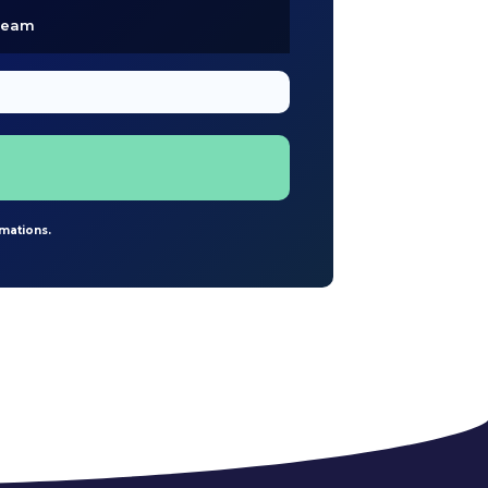
cteam
rmations.