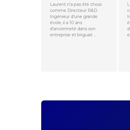
Laurent n’a pas été choisi
L
comme Directeur R&D.
c
Ingénieur d’une grande
I
école, il a 10 ans
é
d’ancienneté dans son
d
entreprise et briguait …
e